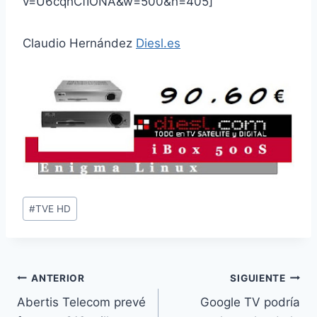
v=U6cqhCfIONA&w=500&h=405]
Claudio Hernández
Diesl.es
Etiquetas
#
TVE HD
de
la
entrada:
Navegación
ANTERIOR
SIGUIENTE
Abertis Telecom prevé
Google TV podría
de