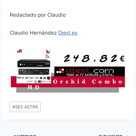
Redactado por Claudio
Claudio Hernández
Diesl.es
Etiquetas
#
SES ASTRA
de
la
entrada: