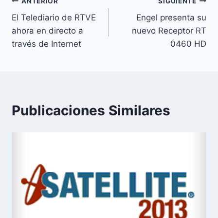
Navegación
ANTERIOR
SIGUIENTE
El Telediario de RTVE
Engel presenta su
de
ahora en directo a
nuevo Receptor RT
entradas
través de Internet
0460 HD
Publicaciones Similares