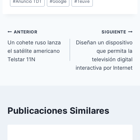
#
Anuncio TDT
#
Google
#
Teuve
de
la
entrada:
Navegación
ANTERIOR
SIGUIENTE
Un cohete ruso lanza
Diseñan un dispositivo
de
el satélite americano
que permita la
entradas
Telstar 11N
televisión digital
interactiva por Internet
Publicaciones Similares