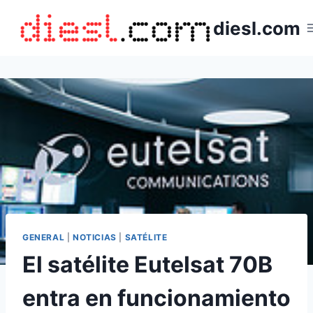
Saltar
diesl.com
al
contenido
GENERAL
|
NOTICIAS
|
SATÉLITE
El satélite Eutelsat 70B
entra en funcionamiento