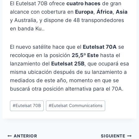
El Eutelsat 70B ofrece
cuatro haces
de gran
alcance con cobertura en
Europa
,
África
,
Asia
y Australia, y dispone de 48 transpondedores
en banda Ku..
El nuevo satélite hace que el
Eutelsat 70A
se
recoloque en la posición
25,5º Este
hasta el
lanzamiento del
Eutelsat 25B
, que ocupará esa
misma ubicación después de su lanzamiento a
mediados de este año, momento en que se
buscará otra posición alternativa para el 70A.
Etiquetas
#
Eutelsat 70B
#
Eutelsat Communications
de
la
entrada:
Navegación
ANTERIOR
SIGUIENTE