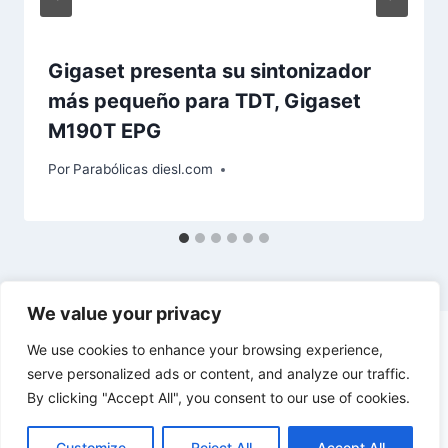
Gigaset presenta su sintonizador
más pequeño para TDT, Gigaset
M190T EPG
Por
Parabólicas diesl.com
We value your privacy
We use cookies to enhance your browsing experience,
serve personalized ads or content, and analyze our traffic.
By clicking "Accept All", you consent to our use of cookies.
© 2026 diesl.com - Tema para WordPress por
Kadence WP
Customize
Reject All
Accept All