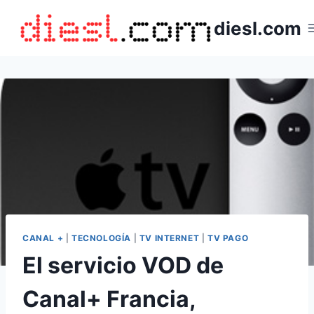
Saltar
diesl.com
al
contenido
CANAL +
|
TECNOLOGÍA
|
TV INTERNET
|
TV PAGO
El servicio VOD de
Canal+ Francia,