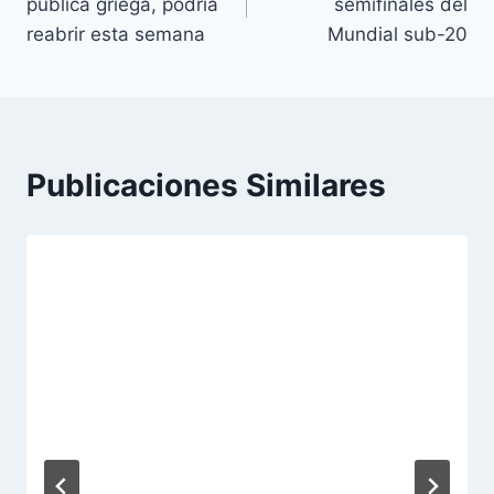
pública griega, podría
semifinales del
entradas
reabrir esta semana
Mundial sub-20
Publicaciones Similares