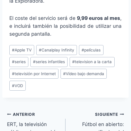
la Exploradora.
El coste del servicio será de
9,99 euros al mes
,
e incluirá también la posibilidad de utilizar una
segunda pantalla.
Etiquetas
#
Apple TV
#
Canalplay Infinity
#
películas
de
#
series
#
series infantiles
#
television a la carta
la
entrada:
#
televisión por Internet
#
Vídeo bajo demanda
#
VOD
Navegación
ANTERIOR
SIGUIENTE
ERT, la televisión
Fútbol en abierto:
de