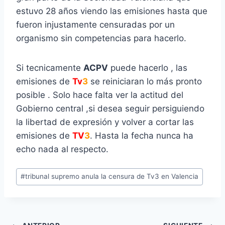
estuvo 28 años viendo las emisiones hasta que
fueron injustamente censuradas por un
organismo sin competencias para hacerlo.
Si tecnicamente
ACPV
puede hacerlo , las
emisiones de
Tv
3
se reiniciaran lo más pronto
posible . Solo hace falta ver la actitud del
Gobierno central ,si desea seguir persiguiendo
la libertad de expresión y volver a cortar las
emisiones de
TV
3
. Hasta la fecha nunca ha
echo nada al respecto.
Etiquetas
#
tribunal supremo anula la censura de Tv3 en Valencia
de
la
entrada: