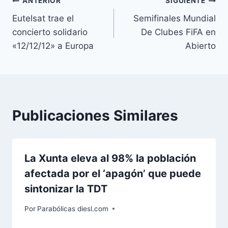
Navegación
ANTERIOR
SIGUIENTE
Eutelsat trae el
Semifinales Mundial
de
concierto solidario
De Clubes FiFA en
entradas
«12/12/12» a Europa
Abierto
Publicaciones Similares
La Xunta eleva al 98% la población
afectada por el ‘apagón’ que puede
sintonizar la TDT
Por
Parabólicas diesl.com