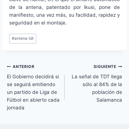
de la antena, patentado por Ikusi, pone de
manifiesto, una vez más, su facilidad, rapidez y
seguridad en el montaje.
Etiquetas
#
antena tdt
de
la
entrada:
Navegación
ANTERIOR
SIGUIENTE
El Gobierno decidirá si
La señal de TDT llega
de
se seguirá emitiendo
sólo al 84% de la
entradas
un partido de Liga de
población de
Fútbol en abierto cada
Salamanca
jornada