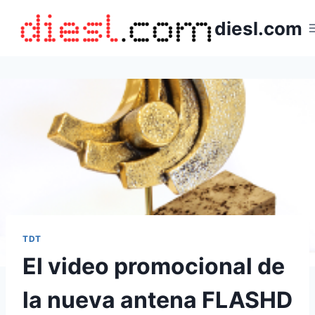
Saltar
diesl.com
al
contenido
TDT
El video promocional de
la nueva antena FLASHD