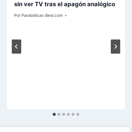
sin ver TV tras el apagón analógico
a
d
Por
Parabólicas diesl.com
a
: