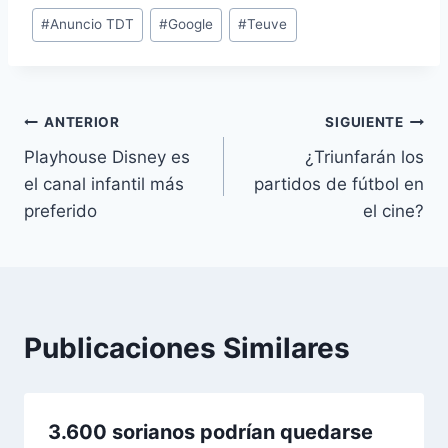
E
#
Anuncio TDT
#
Google
#
Teuve
t
i
q
u
Navegación
ANTERIOR
SIGUIENTE
e
Playhouse Disney es
¿Triunfarán los
de
t
el canal infantil más
partidos de fútbol en
a
entradas
preferido
el cine?
s
d
e
l
a
Publicaciones Similares
e
n
t
3.600 sorianos podrían quedarse
r