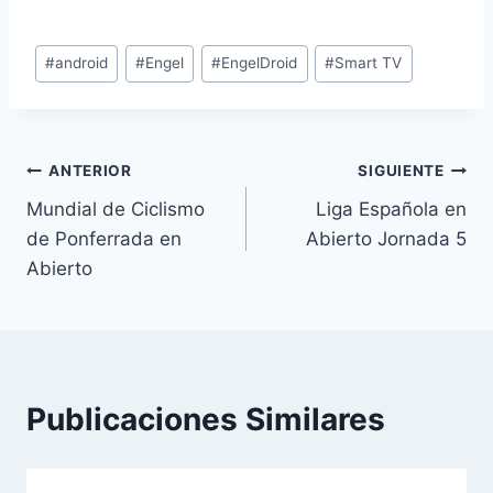
Etiquetas
#
android
#
Engel
#
EngelDroid
#
Smart TV
de
la
entrada:
Navegación
ANTERIOR
SIGUIENTE
Mundial de Ciclismo
Liga Española en
de
de Ponferrada en
Abierto Jornada 5
entradas
Abierto
Publicaciones Similares