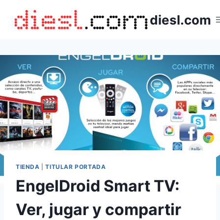
Saltar
diesl.com
al
contenido
TIENDA
|
TITULAR PORTADA
EngelDroid Smart TV:
Ver, jugar y compartir