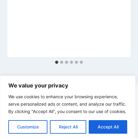
We value your privacy
We use cookies to enhance your browsing experience,
serve personalized ads or content, and analyze our traffic.
By clicking "Accept All", you consent to our use of cookies.
© 2026 diesl.com - Tema para WordPress por
Kadence WP
Customize
Reject All
Accept All