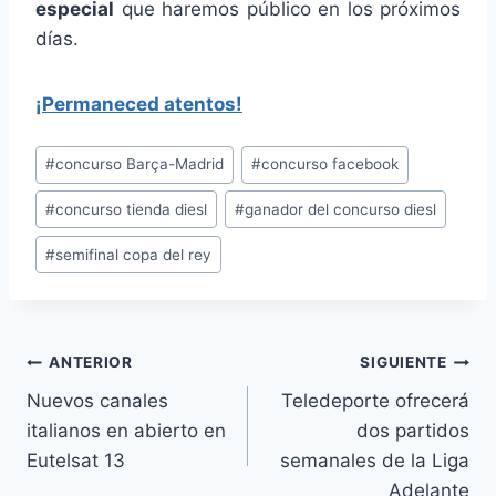
especial
que haremos público en los próximos
días.
¡Permaneced atentos!
Etiquetas
#
concurso Barça-Madrid
#
concurso facebook
de
#
concurso tienda diesl
#
ganador del concurso diesl
la
entrada:
#
semifinal copa del rey
Navegación
ANTERIOR
SIGUIENTE
Nuevos canales
Teledeporte ofrecerá
de
italianos en abierto en
dos partidos
entradas
Eutelsat 13
semanales de la Liga
Adelante