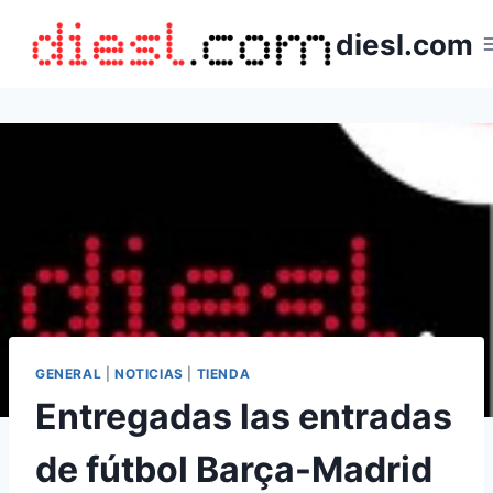
Saltar
diesl.com
al
contenido
GENERAL
|
NOTICIAS
|
TIENDA
Entregadas las entradas
de fútbol Barça-Madrid