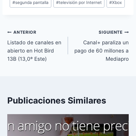
#
segunda pantalla
#
televisión por Internet
#
Xbox
la
entrada:
Navegación
ANTERIOR
SIGUIENTE
Listado de canales en
Canal+ paraliza un
de
abierto en Hot Bird
pago de 60 millones a
entradas
13B (13,0º Este)
Mediapro
Publicaciones Similares