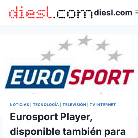
Saltar
diesl.com
al
contenido
NOTICIAS
|
TECNOLOGÍA
|
TELEVISIÓN
|
TV INTERNET
Eurosport Player,
disponible también para