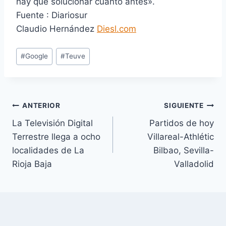
hay que solucionar cuanto antes».
Fuente : Diariosur
Claudio Hernández
Diesl.com
E
#
Google
#
Teuve
t
i
q
u
Navegación
ANTERIOR
SIGUIENTE
e
La Televisión Digital
Partidos de hoy
de
t
Terrestre llega a ocho
Villareal-Athlétic
a
entradas
localidades de La
Bilbao, Sevilla-
s
Rioja Baja
Valladolid
d
e
l
a