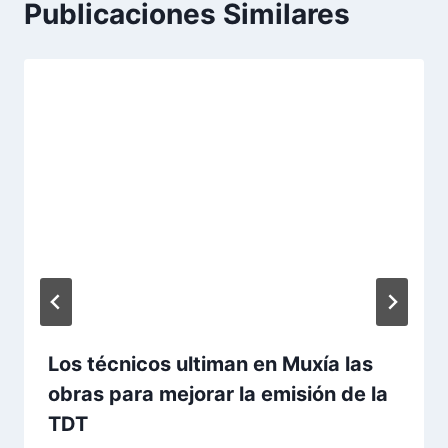
e
Publicaciones Similares
n
t
r
a
d
a
:
Los técnicos ultiman en Muxía las
obras para mejorar la emisión de la
TDT