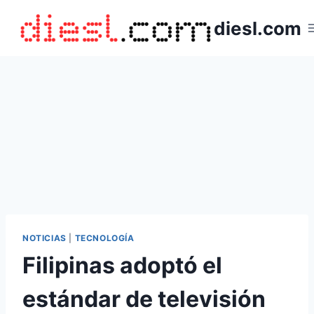
Saltar
diesl.com
al
contenido
NOTICIAS
|
TECNOLOGÍA
Filipinas adoptó el
estándar de televisión