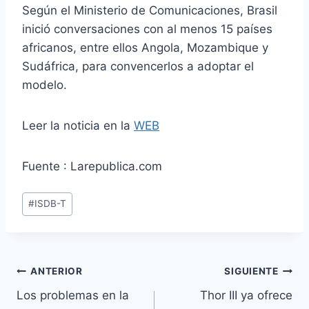
Según el Ministerio de Comunicaciones, Brasil
inició conversaciones con al menos 15 países
africanos, entre ellos Angola, Mozambique y
Sudáfrica, para convencerlos a adoptar el
modelo.
Leer la noticia en la
WEB
Fuente : Larepublica.com
Etiquetas
#
ISDB-T
de
la
entrada:
Navegación
ANTERIOR
SIGUIENTE
Los problemas en la
Thor III ya ofrece
de