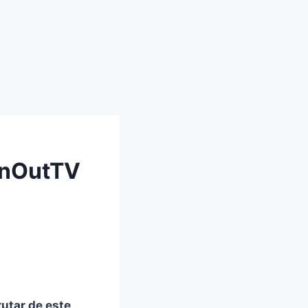
 InOutTV
rutar de este