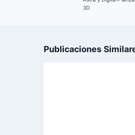
de
3D
entradas
Publicaciones Similar