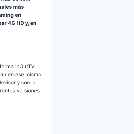
onales más
eaming en
per 4G HD y, en
taforma InOutTV
ieran en ese mismo
evisor y con la
erentes versiones