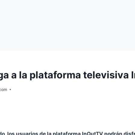
ega a la plataforma televisiva
.com
do
, los
us
uarios de la plataforma InOutTV podrán disf