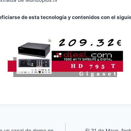
ficiarse de esta tecnología y contenidos con el sigui
zan un canal de demo en
El 31 de Mayo, fec