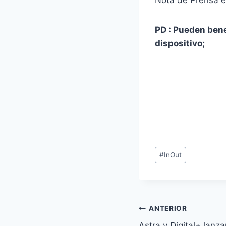
PD : Pueden bene
dispositivo;
Etiquetas
#
InOut
de
la
entrada:
Navegación
ANTERIOR
Astra y Digital+ lan