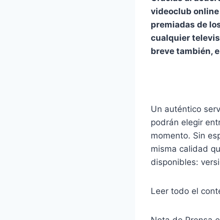
videoclub online
premiadas de lo
cualquier televi
breve también, e
Un auténtico serv
podrán elegir entr
momento. Sin esp
misma calidad q
disponibles: versi
Leer todo el con
Nota de Prensa e