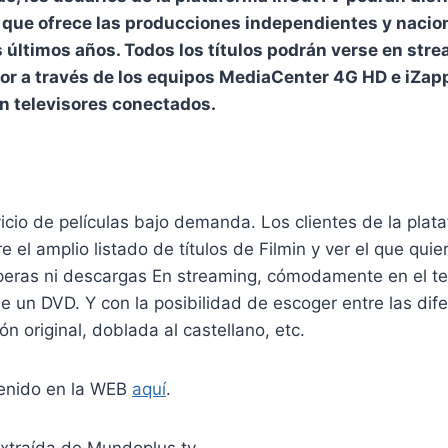
 que ofrece las producciones i
nd
epe
nd
ientes y naci
s últimos año
s.
To
do
s los títulos podrán verse en str
sor a través de los equipos MediaCenter 4G HD e iZap
n televisores conecta
do
s.
icio de películas bajo dema
nd
a. Los clientes de la pla
e el amplio lista
do
de títulos de Filmin y ver el que qu
eras ni descarga
s
En streaming, cómodamente en el tel
ue
un
DVD. Y con la posibilidad de escoger entre las dif
ón original,
do
blada al castellano, etc.
tenido en la WEB
aquí
.
xtraída de Mundoplus.tv