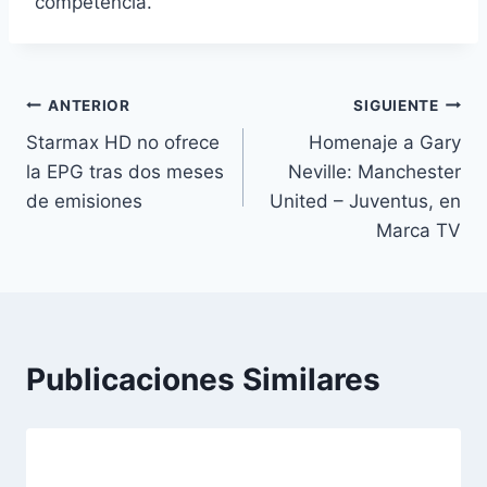
competencia.
Navegación
ANTERIOR
SIGUIENTE
Starmax HD no ofrece
Homenaje a Gary
de
la EPG tras dos meses
Neville: Manchester
entradas
de emisiones
United – Juventus, en
Marca TV
Publicaciones Similares