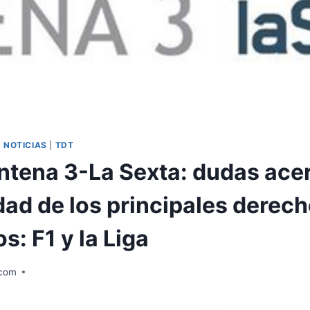
|
NOTICIAS
|
TDT
ntena 3-La Sexta: dudas acer
dad de los principales derec
s: F1 y la Liga
.com