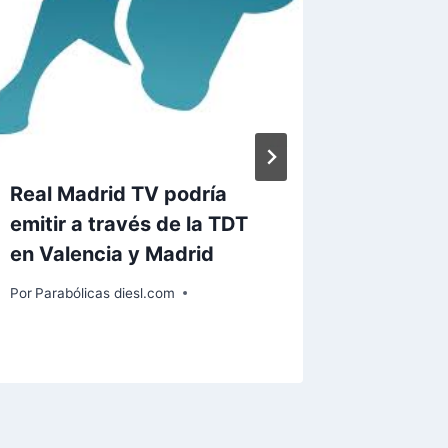
Real Madrid TV podría
Llegan 
emitir a través de la TDT
este Ve
en Valencia y Madrid
Por
Paraból
Por
Parabólicas diesl.com