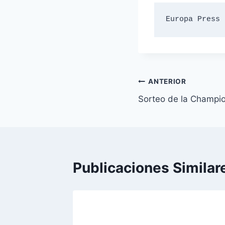
Europa Press
Navegación
ANTERIOR
Sorteo de la Champi
de
entradas
Publicaciones Similar