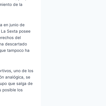
miento de la
a en junio de
e La Sexta posee
erechos del
 ha descartado
nque tampoco ha
rtivos, uno de los
ón analógica, se
rupo que salga de
s posible los