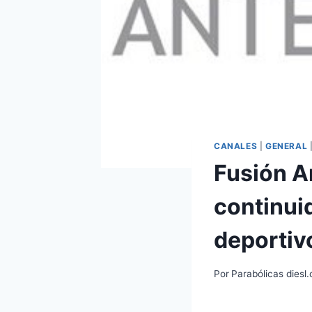
CANALES
|
GENERAL
Fusión A
continui
deportivo
Por
Parabólicas diesl