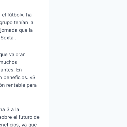
el fútbol», ha
grupo tenían la
 jornada que la
Sexta .
que valorar
«muchos
iantes. En
 beneficios. «Si
ión rentable para
na 3 a la
obre el futuro de
neficios, ya que