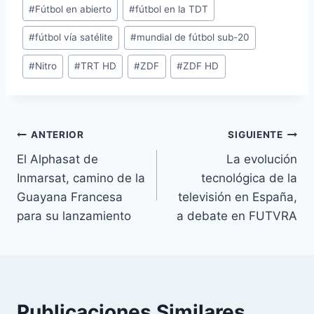
#
Fútbol en abierto
#
fútbol en la TDT
la
entrada:
#
fútbol vía satélite
#
mundial de fútbol sub-20
#
Nitro
#
TRT HD
#
ZDF
#
ZDF HD
Navegación
ANTERIOR
SIGUIENTE
El Alphasat de
La evolución
de
Inmarsat, camino de la
tecnológica de la
entradas
Guayana Francesa
televisión en España,
para su lanzamiento
a debate en FUTVRA
Publicaciones Similares