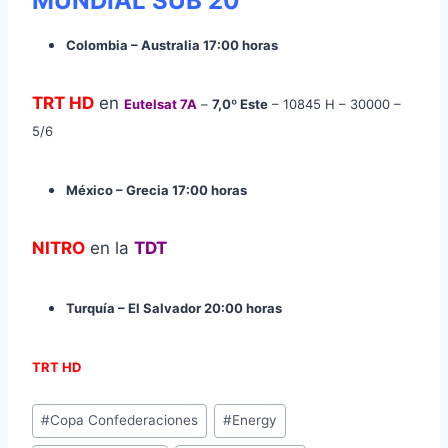
MUNDIAL SUB 20
Colombia – Australia 17:00 horas
TRT HD
en
Eutelsat 7A
–
7,0º Este
–
10845 H –
30000 –
5/6
México – Grecia 17:00 horas
NITRO
en la
TDT
Turquía – El Salvador 20:00 horas
TRT HD
Etiquetas
#
Copa Confederaciones
#
Energy
de