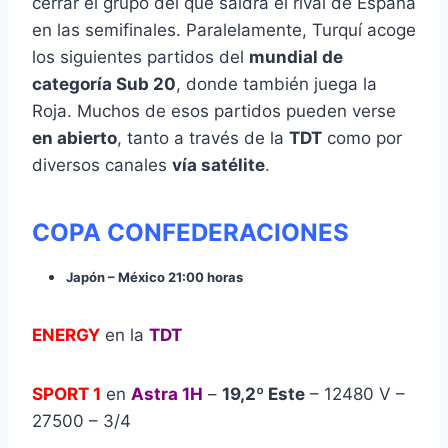
cerrar el grupo del que saldrá el rival de España
en las semifinales. Paralelamente, Turquí acoge
los siguientes partidos del
mundial de
categoría Sub 20
, donde también juega la
Roja. Muchos de esos partidos pueden verse
en abierto
, tanto a través de la
TDT
como por
diversos canales
vía satélite
.
COPA CONFEDERACIONES
Japón – México 21:00 horas
ENERGY
en la
TDT
SPORT 1
en
Astra 1H
–
19,2º Este
– 12480 V –
27500 – 3/4