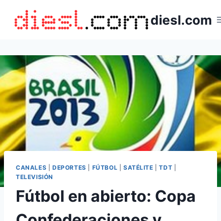
Saltar
diesl.com
al
contenido
CANALES
|
DEPORTES
|
FÚTBOL
|
SATÉLITE
|
TDT
|
TELEVISIÓN
Fútbol en abierto: Copa
Confederaciones y