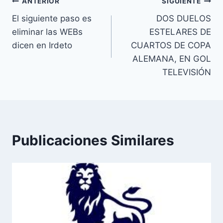
Navegación
ANTERIOR
SIGUIENTE
El siguiente paso es
DOS DUELOS
de
eliminar las WEBs
ESTELARES DE
entradas
dicen en Irdeto
CUARTOS DE COPA
ALEMANA, EN GOL
TELEVISIÓN
Publicaciones Similares