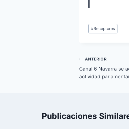
Etiquetas
#
Receptores
de
la
entrada:
Navegación
ANTERIOR
Canal 6 Navarra se ad
de
actividad parlamenta
entradas
Publicaciones Similar