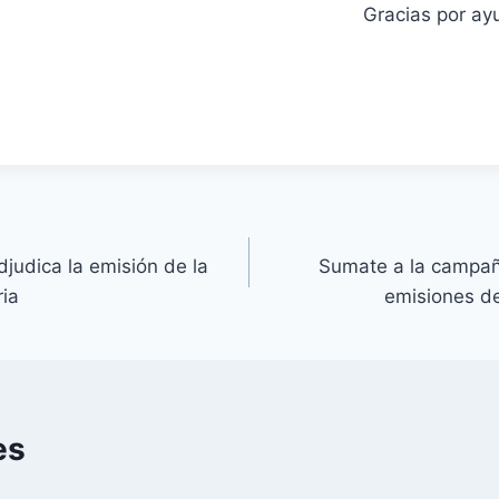
Gracias por ay
judica la emisión de la
Sumate a la campaña
ria
emisiones de
es