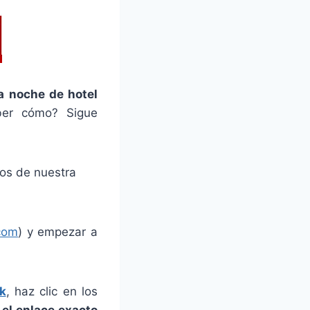
a noche de hotel
ber cómo? Sigue
tos de nuestra
com
) y empezar a
k
, haz clic en los
í el enlace exacto