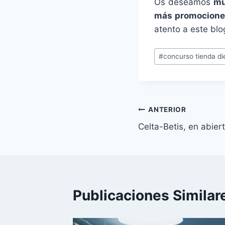
Os deseamos
mu
más promocione
atento a este blo
Etiquetas
#
concurso tienda di
de
la
entrada:
Navegación
ANTERIOR
Celta-Betis, en abie
de
entradas
Publicaciones Similar