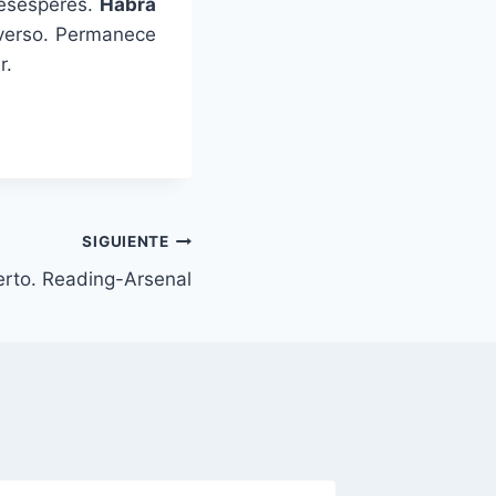
desesperes.
Habrá
verso. Permanece
r.
SIGUIENTE
erto. Reading-Arsenal