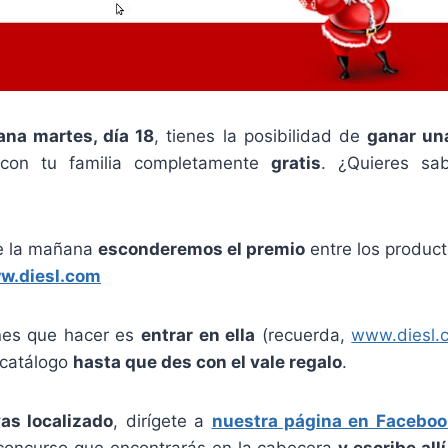
ana martes, día 18
, tienes la posibilidad de
ganar un
 con tu familia completamente
gratis
. ¿Quieres sa
de la mañana
esconderemos el premio
entre los produc
w.diesl.com
nes que hacer es
entrar en ella
(recuerda,
www.diesl.
 catálogo
hasta que des con el vale regalo
.
as localizado
, dirígete a
nuestra página en Faceboo
concurso que encontrarás en la cabecera
y escribe all