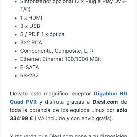
Sintonizador opcional (2 x Plug & Play DVB-
T/C)
1 x HDMI
3 x USB
S / PDIF 1 x óptica
3×2 RCA
Componente, Composite, L, R
Ethernet Ethernet 100/1000 MBit
E-SATA
RS-232
Llévate este magnífico receptor
Gigablue HD
Quad PVR
y disfruta gracias a
Diesl.com
de
toda la potencia de los equipos Linux por
sólo
334’99 €
(IVA incluido y con envío gratis).
Y recuerda que Diesl.com pone a tu disposición