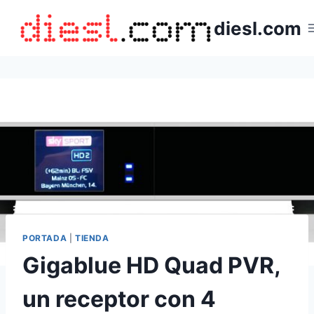
Saltar
diesl.com
al
contenido
PORTADA
|
TIENDA
Gigablue HD Quad PVR,
un receptor con 4