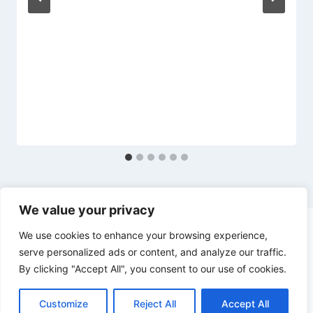
We value your privacy
We use cookies to enhance your browsing experience,
serve personalized ads or content, and analyze our traffic.
By clicking "Accept All", you consent to our use of cookies.
© 2026 diesl.com - Tema para WordPress por
Kadence WP
Customize
Reject All
Accept All