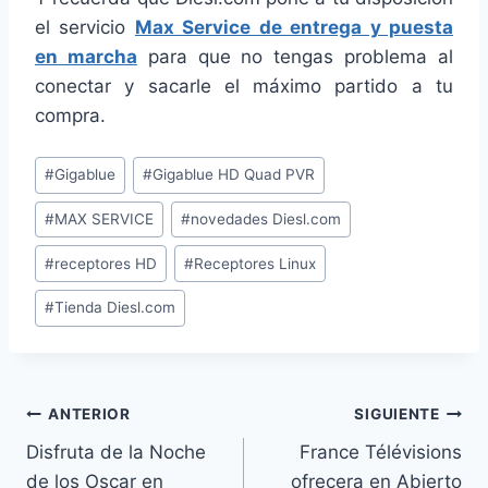
el servicio
Max Service de entrega y puesta
en marcha
para que no tengas problema al
conectar y sacarle el máximo partido a tu
compra.
Etiquetas
#
Gigablue
#
Gigablue HD Quad PVR
de
#
MAX SERVICE
#
novedades Diesl.com
la
entrada:
#
receptores HD
#
Receptores Linux
#
Tienda Diesl.com
Navegación
ANTERIOR
SIGUIENTE
Disfruta de la Noche
France Télévisions
de
de los Oscar en
ofrecera en Abierto