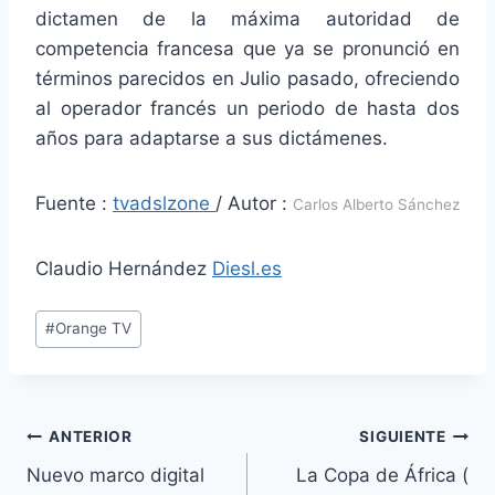
dictamen de la máxima autoridad de
competencia francesa que ya se pronunció en
términos parecidos en Julio pasado, ofreciendo
al operador francés un periodo de hasta dos
años para adaptarse a sus dictámenes.
Fuente :
tvadslzone
/ Autor :
Carlos Alberto Sánchez
Claudio Hernández
Diesl.es
Etiquetas
#
Orange TV
de
la
entrada:
Navegación
ANTERIOR
SIGUIENTE
Nuevo marco digital
La Copa de África (
de