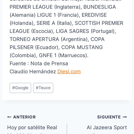
PREMIER LEAGUE (Inglaterra), BUNDESLIGA
(Alemania) LIGUE 1 (Francia), EREDIVISE
(Holanda), SERIE A (Italia), SCOTTISH PREMIER
LEAGUE (Escocia), LIGA SAGRES (Portugal),
TORNEO APERTURA (Argentina), COPA
PILSENER (Ecuador), COPA MUSTANG
(Colombia), GNFE 1 (Marruecos).
Fuente : Nota de Prensa
Claudio Hernández
Diesl.com
E
#
Google
#
Teuve
t
i
q
u
Navegación
ANTERIOR
SIGUIENTE
e
Hoy por satélite Real
Al Jazeera Sport
de
t