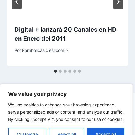
Digital + lanzará 20 Canales en HD
en Enero del 2011
Por
Parabólicas diesl.com
We value your privacy
We use cookies to enhance your browsing experience,
serve personalized ads or content, and analyze our traffic.
By clicking "Accept All", you consent to our use of cookies.
© 2026 diesl.com - Tema para WordPress por
Kadence WP
Customize
Reject All
Accept All