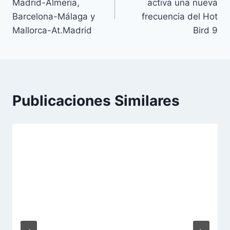
Madrid-Almeria,
activa una nueva
a
entradas
Barcelona-Málaga y
frecuencia del Hot
s
Mallorca-At.Madrid
Bird 9
d
e
l
a
e
Publicaciones Similares
n
t
r
a
d
a
: