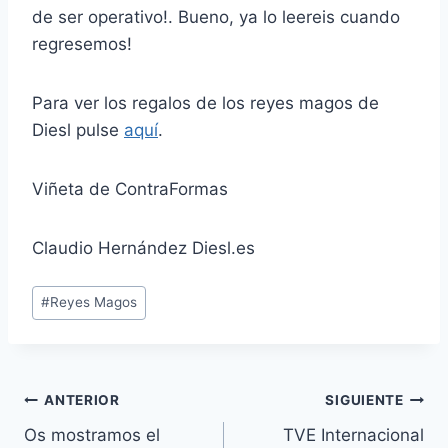
de ser operativo!. Bueno, ya lo leereis cuando
regresemos!
Para ver los regalos de los reyes magos de
Diesl pulse
aquí
.
Viñeta de ContraFormas
Claudio Hernández Diesl.es
Etiquetas
#
Reyes Magos
de
la
entrada:
Navegación
ANTERIOR
SIGUIENTE
Os mostramos el
TVE Internacional