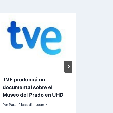
TVE producirá un
Disney 
documental sobre el
vez ma
Museo del Prado en UHD
Inglate
Por
Parabólicas diesl.com
Por
Paraból