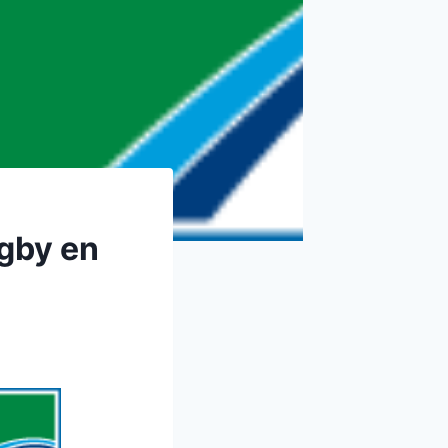
gby en