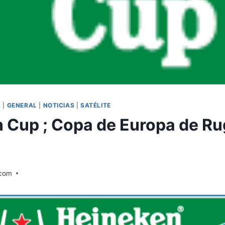
S
|
GENERAL
|
NOTICIAS
|
SATÉLITE
 Cup ; Copa de Europa de Ru
.com