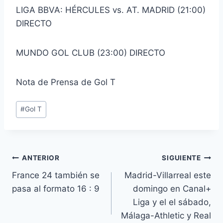
LIGA BBVA: HÉRCULES vs. AT. MADRID (21:00)
DIRECTO
MUNDO GOL CLUB (23:00) DIRECTO
Nota de Prensa de Gol T
Etiquetas
#
Gol T
de
la
entrada:
Navegación
ANTERIOR
SIGUIENTE
France 24 también se
Madrid-Villarreal este
de
pasa al formato 16 : 9
domingo en Canal+
entradas
Liga y el el sábado,
Málaga-Athletic y Real