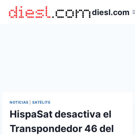
Saltar
diesl.com
al
contenido
NOTICIAS
|
SATÉLITE
HispaSat desactiva el
Transpondedor 46 del