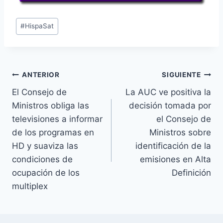
Etiquetas
#
HispaSat
de
la
entrada:
Navegación
ANTERIOR
SIGUIENTE
El Consejo de
La AUC ve positiva la
de
Ministros obliga las
decisión tomada por
entradas
televisiones a informar
el Consejo de
de los programas en
Ministros sobre
HD y suaviza las
identificación de la
condiciones de
emisiones en Alta
ocupación de los
Definición
multiplex