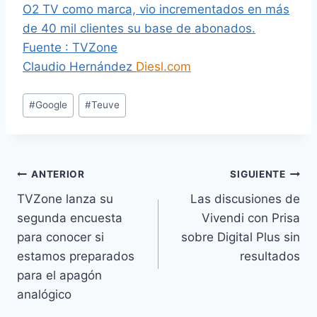
O2 TV como marca, vio incrementados en más
de 40 mil clientes su base de abonados.
Fuente : TVZone
Claudio Hernández
Diesl.com
E
#
Google
#
Teuve
t
i
q
u
Navegación
ANTERIOR
SIGUIENTE
e
TVZone lanza su
Las discusiones de
de
t
segunda encuesta
Vivendi con Prisa
a
entradas
para conocer si
sobre Digital Plus sin
s
estamos preparados
resultados
d
para el apagón
e
analógico
l