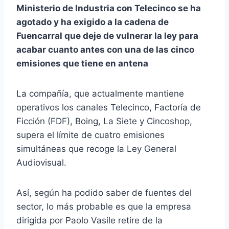
Ministerio de I
nd
us
tria con Telecinco se ha
agota
do
y ha exigi
do
a la cadena de
Fuencarral que deje de vulnerar la ley para
acabar cuanto antes con
un
a de las cinco
emisiones que tiene en antena
La compañía, que actualmente mantiene
op
erativos los canales Telecinco, Factoría de
Ficción (FDF), Boing, La Siete y Cincosh
op
,
supera el límite de cuatro emisiones
simultáneas que recoge la Ley General
Audiovisual.
Así, según ha podi
do
saber de fuentes del
sector, lo más probable es que la empresa
dirigida por Paolo Vasile retire de la