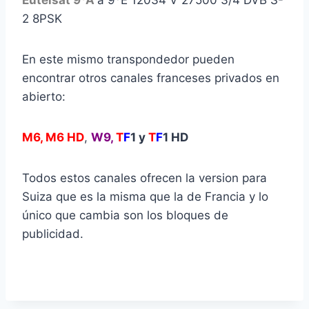
Eutelsat 9ºA
a 9ºE 12034 V 27500 3/4 DVB S-
2 8PSK
En este mismo transpondedor pueden
encontrar otros canales franceses privados en
abierto:
M6, M6 HD
,
W9,
T
F
1 y
T
F
1 HD
Todos estos canales ofrecen la version para
Suiza que es la misma que la de Francia y lo
único que cambia son los bloques de
publicidad.