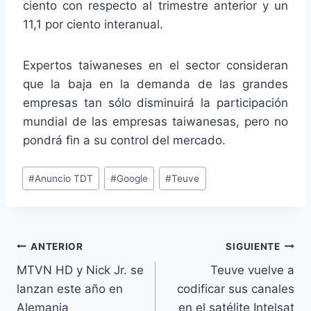
ciento con respecto al trimestre anterior y un
11,1 por ciento interanual.
Expertos taiwaneses en el sector consideran
que la baja en la demanda de las grandes
empresas tan sólo disminuirá la participación
mundial de las empresas taiwanesas, pero no
pondrá fin a su control del mercado.
Etiquetas
#
Anuncio TDT
#
Google
#
Teuve
de
la
entrada:
Navegación
ANTERIOR
SIGUIENTE
MTVN HD y Nick Jr. se
Teuve vuelve a
de
lanzan este año en
codificar sus canales
entradas
Alemania
en el satélite Intelsat