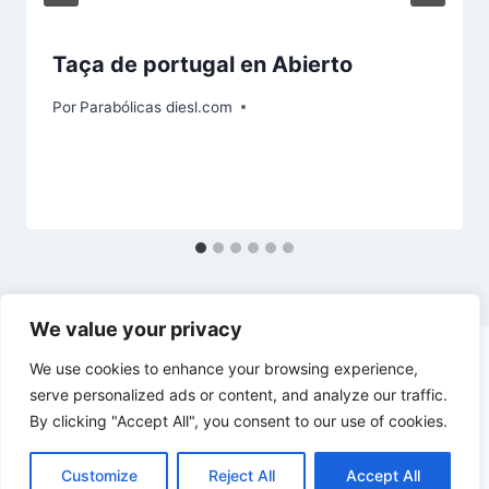
Taça de portugal en Abierto
Por
Parabólicas diesl.com
We value your privacy
We use cookies to enhance your browsing experience,
serve personalized ads or content, and analyze our traffic.
By clicking "Accept All", you consent to our use of cookies.
© 2026 diesl.com - Tema para WordPress por
Kadence WP
Customize
Reject All
Accept All