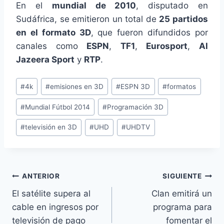
En el
mundial de 2010
, disputado en
Sudáfrica, se emitieron un total de
25 partidos
en el formato 3D
, que fueron difundidos por
canales como
ESPN
,
TF1
,
Eurosport
,
Al
Jazeera Sport
y
RTP
.
Etiquetas
#
4k
#
emisiones en 3D
#
ESPN 3D
#
formatos
de
#
Mundial Fútbol 2014
#
Programación 3D
la
entrada:
#
televisión en 3D
#
UHD
#
UHDTV
Navegación
ANTERIOR
SIGUIENTE
El satélite supera al
Clan emitirá un
de
cable en ingresos por
programa para
entradas
televisión de pago
fomentar el