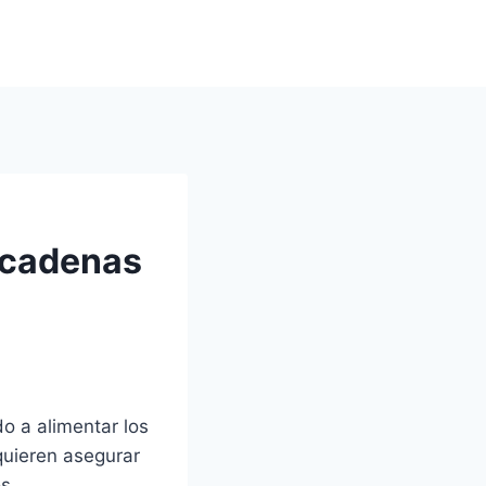
s cadenas
o a alimentar los
quieren asegurar
s.