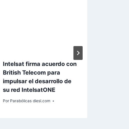
Intelsat firma acuerdo con
STV Ed
British Telecom para
a emiti
impulsar el desarrollo de
del Ast
su red IntelsatONE
Por
Paraból
Por
Parabólicas diesl.com