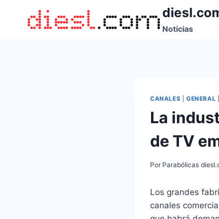
Saltar
diesl.co
al
Noticias
contenido
CANALES
|
GENERAL
La indust
de TV emi
Por
Parabólicas diesl
Los grandes fabri
canales comercial
que habrá demand