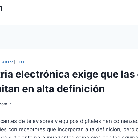
m
|
HDTV
|
TDT
ria electrónica exige que la
tan en alta definición
.com
cantes de televisores y equipos digitales han comenzad
es con receptores que incorporan alta definición, pero 
a suficiente para inundar los comercios con los equipo