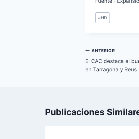
Fuente : Expansió
Etiquetas
#
HD
de
la
entrada:
Navegación
ANTERIOR
El CAC destaca el bu
de
en Tarragona y Reus
entradas
Publicaciones Similar