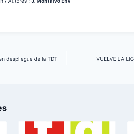
n / Autores :
J. Montalvo Env
en despliegue de la TDT
VUELVE LA LIG
es