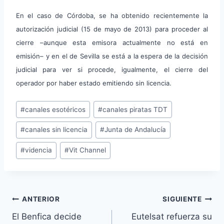
En el caso de Córdoba, se ha obtenido recientemente la
autorización judicial (15 de mayo de 2013) para proceder al
cierre –aunque esta emisora actualmente no está en
emisión– y en el de Sevilla se está a la espera de la decisión
judicial para ver si procede, igualmente, el cierre del
operador por haber estado emitiendo sin licencia.
Etiquetas
#
canales esotéricos
#
canales piratas TDT
de
#
canales sin licencia
#
Junta de Andalucía
la
entrada:
#
videncia
#
Vit Channel
Navegación
ANTERIOR
SIGUIENTE
El Benfica decide
Eutelsat refuerza su
de