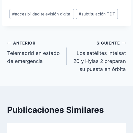
Etiquetas
#
accesibilidad televisión digital
#
subtitulación TDT
de
la
entrada:
Navegación
ANTERIOR
SIGUIENTE
Telemadrid en estado
Los satélites Intelsat
de
de emergencia
20 y Hylas 2 preparan
entradas
su puesta en órbita
Publicaciones Similares