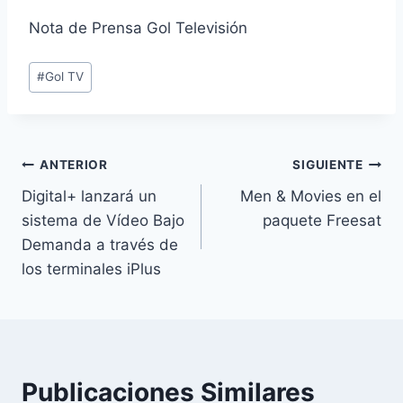
Nota de Prensa Gol Televisión
Etiquetas
#
Gol TV
de
la
entrada:
Navegación
ANTERIOR
SIGUIENTE
Digital+ lanzará un
Men & Movies en el
de
sistema de Vídeo Bajo
paquete Freesat
entradas
Demanda a través de
los terminales iPlus
Publicaciones Similares