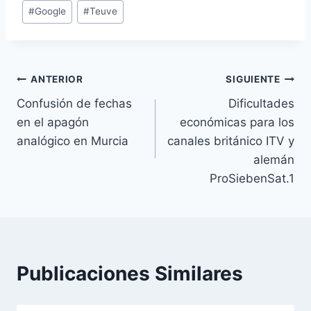
E
#
Google
#
Teuve
t
i
q
u
Navegación
ANTERIOR
SIGUIENTE
e
Confusión de fechas
Dificultades
de
t
en el apagón
económicas para los
a
entradas
analógico en Murcia
canales británico ITV y
s
alemán
d
ProSiebenSat.1
e
l
a
e
n
Publicaciones Similares
t
r