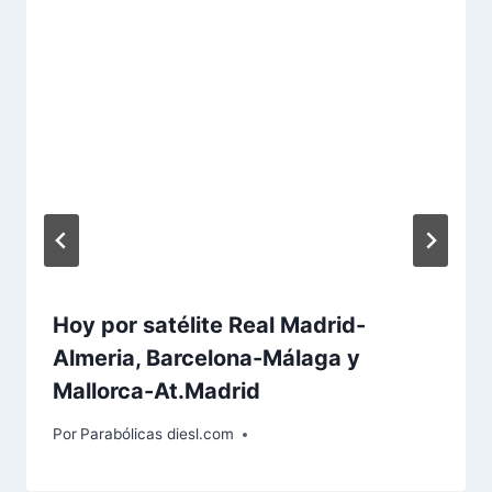
a
d
a
:
Hoy por satélite Real Madrid-
Almeria, Barcelona-Málaga y
Mallorca-At.Madrid
Por
Parabólicas diesl.com