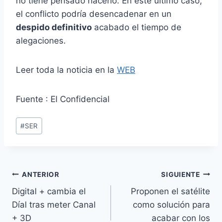
no tiene pensado hacerlo. En este último caso,
el conflicto podría desencadenar en un
despido definitivo
acabado el tiempo de
alegaciones.
Leer toda la noticia en la
WEB
Fuente : El Confidencial
Etiquetas
#
SER
de
la
entrada:
Navegación
ANTERIOR
SIGUIENTE
Digital + cambia el
Proponen el satélite
de
Díal tras meter Canal
como solución para
entradas
+ 3D
acabar con los