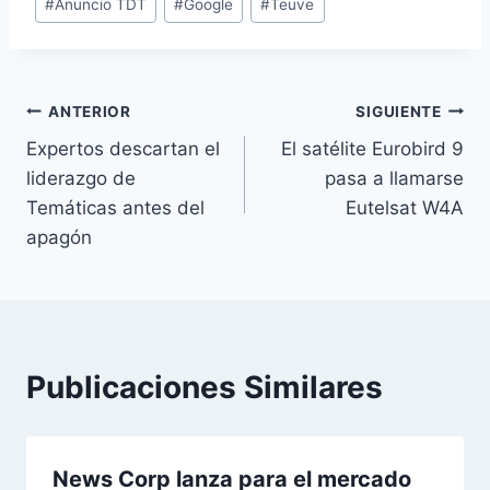
#
Anuncio TDT
#
Google
#
Teuve
de
la
entrada:
Navegación
ANTERIOR
SIGUIENTE
Expertos descartan el
El satélite Eurobird 9
de
liderazgo de
pasa a llamarse
entradas
Temáticas antes del
Eutelsat W4A
apagón
Publicaciones Similares
News Corp lanza para el mercado