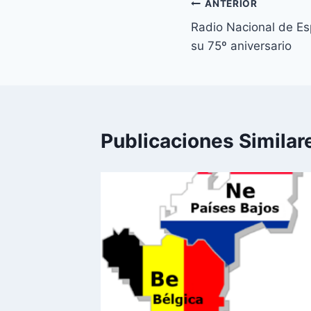
Navegación
ANTERIOR
Radio Nacional de Es
de
su 75º aniversario
entradas
Publicaciones Similar