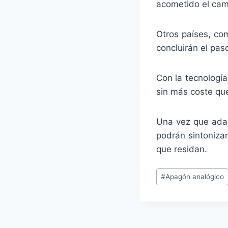
acometido el camb
Otros países, com
concluirán el paso
Con la tecnología
sin más coste qu
Una vez que adap
podrán sintoniza
que residan.
Etiquetas
#
Apagón analógico
de
la
entrada: