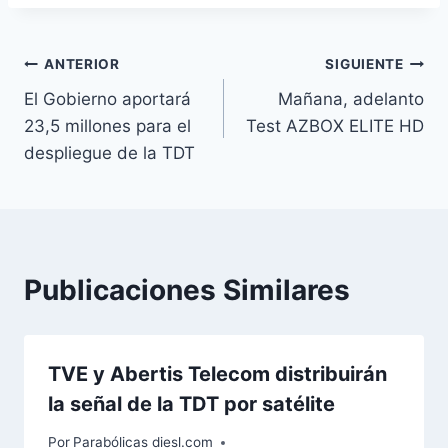
i
q
u
Navegación
ANTERIOR
SIGUIENTE
e
El Gobierno aportará
Mañana, adelanto
de
t
23,5 millones para el
Test AZBOX ELITE HD
a
entradas
despliegue de la TDT
s
d
e
l
a
Publicaciones Similares
e
n
t
TVE y Abertis Telecom distribuirán
r
la señal de la TDT por satélite
a
d
Por
Parabólicas diesl.com