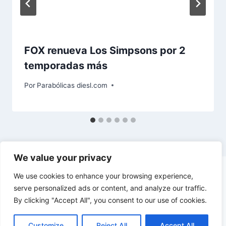
FOX renueva Los Simpsons por 2
temporadas más
Por
Parabólicas diesl.com
We value your privacy
We use cookies to enhance your browsing experience,
serve personalized ads or content, and analyze our traffic.
By clicking "Accept All", you consent to our use of cookies.
© 2026 diesl.com - Tema para WordPress por
Kadence WP
Customize
Reject All
Accept All