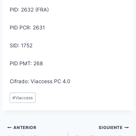
PID: 2632 (FRA)
PID PCR: 2631
SID: 1752
PID PMT: 268
Cifrado: Viaccess PC 4.0
Etiquetas
#
Viaccess
de
la
entrada:
Navegación
ANTERIOR
SIGUIENTE