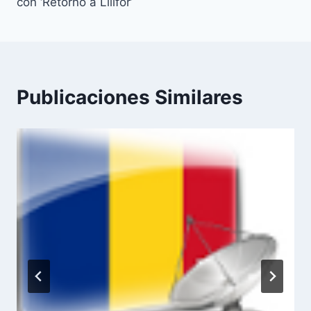
entradas
con ‘Retorno a Lilifor’
Publicaciones Similares