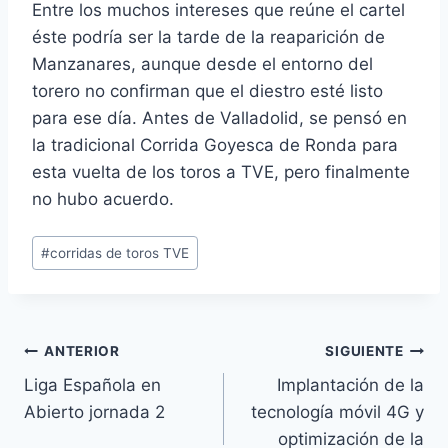
Entre los muchos intereses que reúne el cartel
éste podría ser la tarde de la reaparición de
Manzanares, aunque desde el entorno del
torero no confirman que el diestro esté listo
para ese día. Antes de Valladolid, se pensó en
la tradicional Corrida Goyesca de Ronda para
esta vuelta de los toros a TVE, pero finalmente
no hubo acuerdo.
Etiquetas
#
corridas de toros TVE
de
la
entrada:
Navegación
ANTERIOR
SIGUIENTE
Liga Española en
Implantación de la
de
Abierto jornada 2
tecnología móvil 4G y
entradas
optimización de la