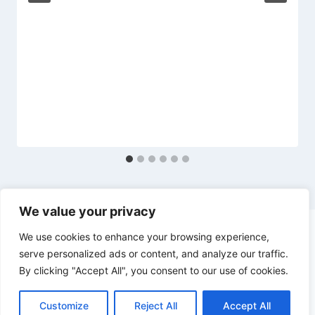
We value your privacy
We use cookies to enhance your browsing experience,
serve personalized ads or content, and analyze our traffic.
By clicking "Accept All", you consent to our use of cookies.
© 2026 diesl.com - Tema para WordPress por
Kadence WP
Customize
Reject All
Accept All