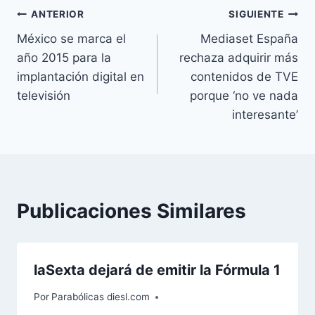
Navegación
ANTERIOR
SIGUIENTE
México se marca el
Mediaset España
de
año 2015 para la
rechaza adquirir más
entradas
implantación digital en
contenidos de TVE
televisión
porque ‘no ve nada
interesante’
Publicaciones Similares
laSexta dejará de emitir la Fórmula 1
Por
Parabólicas diesl.com