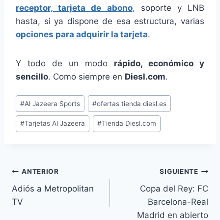
receptor, tarjeta de abono
, soporte y LNB
hasta, si ya dispone de esa estructura, varias
opciones para adquirir la tarjeta
.
Y todo de un modo
rápido, económico y
sencillo
. Como siempre en
Diesl.com
.
Etiquetas
#
Al Jazeera Sports
#
ofertas tienda diesl.es
de
#
Tarjetas Al Jazeera
#
Tienda Diesl.com
la
entrada:
Navegación
ANTERIOR
SIGUIENTE
Adiós a Metropolitan
Copa del Rey: FC
de
TV
Barcelona-Real
entradas
Madrid en abierto