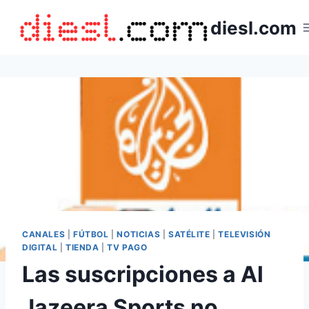
Saltar
diesl.com
al
contenido
CANALES
|
FÚTBOL
|
NOTICIAS
|
SATÉLITE
|
TELEVISIÓN
DIGITAL
|
TIENDA
|
TV PAGO
Las suscripciones a Al
Jazeera Sports no