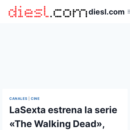
Saltar
diesl.com
al
contenido
CANALES
|
CINE
LaSexta estrena la serie
«The Walking Dead»,