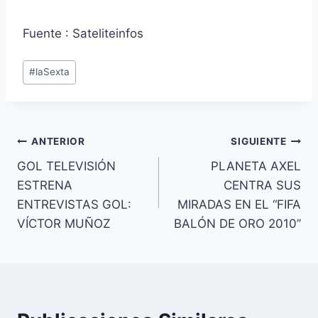
Fuente : Sateliteinfos
Etiquetas
#
laSexta
de
la
entrada:
Navegación
ANTERIOR
SIGUIENTE
GOL TELEVISIÓN
PLANETA AXEL
de
ESTRENA
CENTRA SUS
entradas
ENTREVISTAS GOL:
MIRADAS EN EL “FIFA
VÍCTOR MUÑOZ
BALÓN DE ORO 2010”