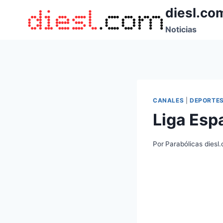
Saltar
diesl.co
al
Noticias
contenido
CANALES
|
DEPORTE
Liga Esp
Por
Parabólicas diesl