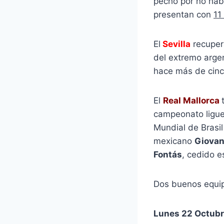
pecho por no hab
presentan con
11
El
Sevilla
recuper
del extremo arge
hace más de cin
El
Real Mallorca
campeonato liguer
Mundial de Brasil
mexicano
Giovan
Fontás
, cedido e
Dos buenos equipo
Lunes 22 Octub