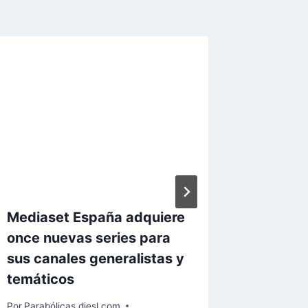
Mediaset España adquiere
Sky De
once nuevas series para
apunta 
sus canales generalistas y
Bundes
temáticos
Por
Paraból
Por
Parabólicas diesl.com