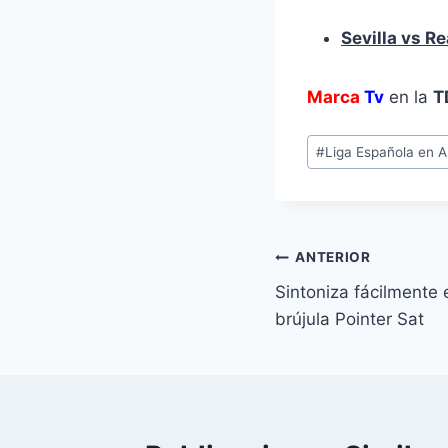
Sevilla
vs Re
Marca
Tv
en la
T
Etiquetas
#
Liga Española en A
de
la
entrada:
Navegación
ANTERIOR
Sintoniza fácilmente 
de
brújula Pointer Sat
entradas