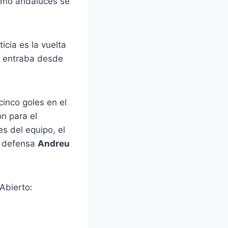
como andaluces se
icia es la vuelta
no entraba desde
inco goles en el
ón para el
s del equipo, el
el defensa
Andreu
Abierto: