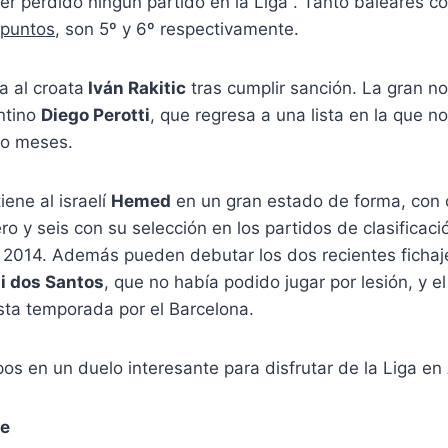
er perdido ningún partido en la Liga . Tanto baleares 
 puntos
, son 5º y 6º respectivamente.
a al croata
Iván Rakitic
tras cumplir sanción. La gran not
ntino
Diego Perotti
, que regresa a una lista en la que 
co meses.
tiene al israelí
Hemed
en un gran estado de forma, con c
o y seis con su selección en los partidos de clasificaci
 2014. Además pueden debutar los dos recientes fichaje
i dos Santos
, que no había podido jugar por lesión, y 
sta temporada por el Barcelona.
s en un duelo interesante para disfrutar de la Liga en 
re