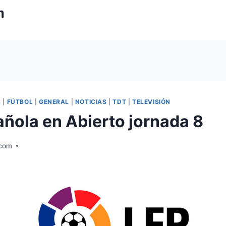
m
S
|
FÚTBOL
|
GENERAL
|
NOTICIAS
|
TDT
|
TELEVISIÓN
añola en Abierto jornada 8
.com