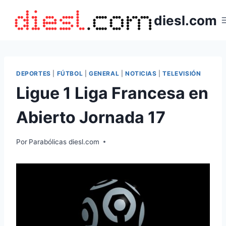
Saltar
diesl.com
al
contenido
DEPORTES
|
FÚTBOL
|
GENERAL
|
NOTICIAS
|
TELEVISIÓN
Ligue 1 Liga Francesa en
Abierto Jornada 17
Por
Parabólicas diesl.com