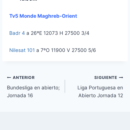
Tv5 Monde Maghreb-Orient
Badr 4
a 26ºE 12073 H 27500 3/4
Nilesat 101
a 7ºO 11900 V 27500 5/6
Navegación
ANTERIOR
SIGUIENTE
Bundesliga en abierto;
Liga Portuguesa en
de
Jornada 16
Abierto Jornada 12
entradas