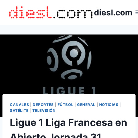
Saltar
diesl.com
al
contenido
CANALES
|
DEPORTES
|
FÚTBOL
|
GENERAL
|
NOTICIAS
|
SATÉLITE
|
TELEVISIÓN
Ligue 1 Liga Francesa en
Abierto Jornada 31