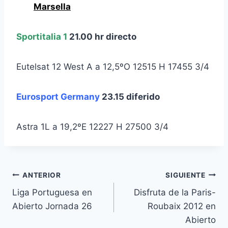
Marsella
Sportitalia 1
21.00 hr directo
Eutelsat 12 West A a 12,5ºO 12515 H 17455 3/4
Eurosport Germany
23.15 diferido
Astra 1L a 19,2ºE 12227 H 27500 3/4
Navegación
ANTERIOR
SIGUIENTE
Liga Portuguesa en
Disfruta de la Paris-
de
Abierto Jornada 26
Roubaix 2012 en
entradas
Abierto